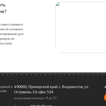
ать
ие?
стыми словами в
жем об основных
ектированию для
апрямую не
льством.
690002, Приморский край, г. Владивосток, ул.
зданий и
 ключ
Острякова, 13, офис 514
понедельник-пятница с 9 до 17
info@ultr.org